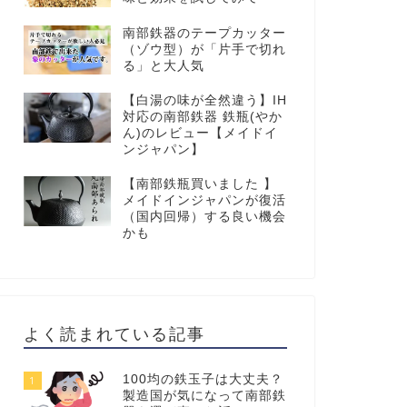
南部鉄器のテープカッター
（ゾウ型）が「片手で切れ
る」と大人気
【白湯の味が全然違う】IH
対応の南部鉄器 鉄瓶(やか
ん)のレビュー【メイドイ
ンジャパン】
【南部鉄瓶買いました 】
メイドインジャパンが復活
（国内回帰）する良い機会
かも
よく読まれている記事
100均の鉄玉子は大丈夫？
1
製造国が気になって南部鉄