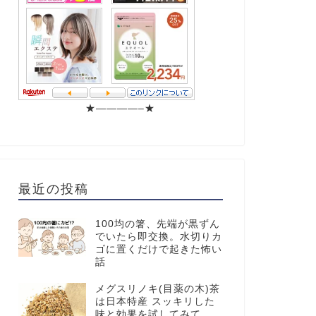
★————–★
最近の投稿
100均の箸、先端が黒ずん
でいたら即交換。水切りカ
ゴに置くだけで起きた怖い
話
メグスリノキ(目薬の木)茶
は日本特産 スッキリした
味と効果を試してみて