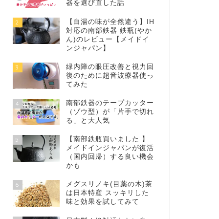
器を選び直した話
【白湯の味が全然違う】IH
2
対応の南部鉄器 鉄瓶(やか
ん)のレビュー【メイドイ
ンジャパン】
緑内障の眼圧改善と視力回
3
復のために超音波療器使っ
てみた
南部鉄器のテープカッター
4
（ゾウ型）が「片手で切れ
る」と大人気
【南部鉄瓶買いました 】
5
メイドインジャパンが復活
（国内回帰）する良い機会
かも
メグスリノキ(目薬の木)茶
6
は日本特産 スッキリした
味と効果を試してみて