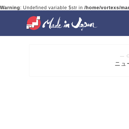
Warning
: Undefined variable $str in
/home/vortexs/ma
― 
ニュ